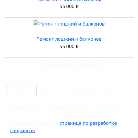
55 000 ₽
Ремонт лоджий и балконов
55 000 ₽
Стоимость работ
Лэндинг
Визитка
Корпоративный
В таблице даны ориентировочные цены на макет
размерами от 5 экранов, более подробная
информация дана на
странице по разработке
лэндингов