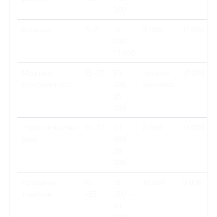
000
Клининг
5 -7
14
9 000
11 000
000 -
17 000
Монтаж
15 -17
25
только
17 000
фундаментов
000 -
реклама
35
000
Строительство
12 -17
23
8 000
13 000
бань
000 -
28
000
Продажа
15
18
10 000
9 000
товаров
-25
000 -
23
000