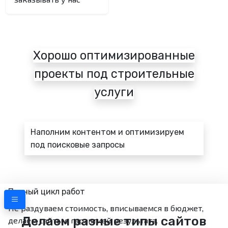
Хорошо оптимизированные
проекты под строительные
услуги
Previous
Next
Наполним контентом
и оптимизируем
под поисковые запросы
Полный цикл работ
Не раздуваем стоимость, вписываемся в бюджет,
Делаем разные типы сайтов
делаем сайты с гарантией результата.