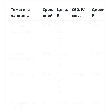
Тематика
Срок,
Цена,
СЕО, ₽/
Директ,
лэндинга
дней
₽
мес.
₽
Отделка
10-15
14
-
8 000
помещений
000 -
22
000
Отделка
10-15
17 500
-
11 000
помещений
- 19
000
Ремонт ванн
12-15
18
15 000
9 000
000 -
28
000
Ландшафтные
10
17 000
12 000
8 000
работы
-20
- 21