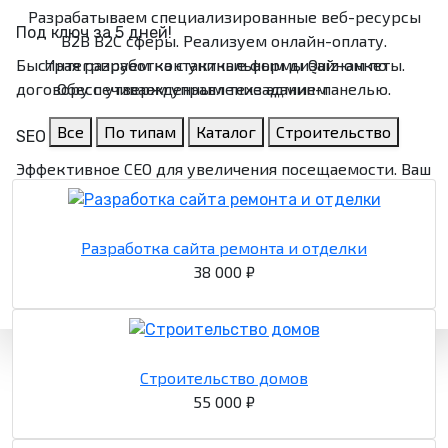
Разрабатываем специализированные веб-ресурсы
Под ключ за 5 дней!
B2B B2C сферы. Реализуем онлайн-оплату.
Быстрая разработка с уникальным дизайном по
Интегрируем контактные формы Quiz-анкеты.
договору с утвержденным техзаданием
Обеспечиваем управление админ-панелью.
Все
По типам
Каталог
Строительство
SEO
Эффективное СЕО для увеличения посещаемости. Ваш
сайт станет заметным в сети!
Удобная админка
Разработка сайта ремонта и отделки
38 000 ₽
Удобная административная часть для удобства
управления контентом всего сайта
Строительство домов
55 000 ₽